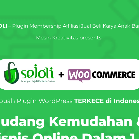
OLI
– Plugin Membership Affiliasi Jual Beli Karya Anak B
Mesin Kreativitas presents..
buah Plugin WordPress
TERKECE di Indones
gudang Kemudahan 
snis Online
Dalam 1 