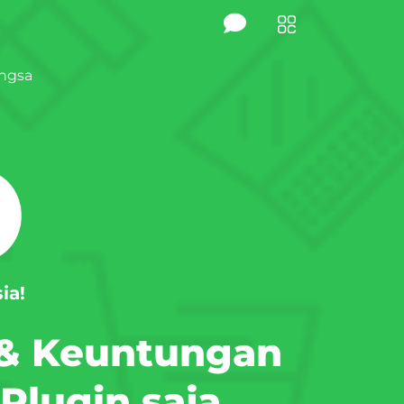
angsa
ia!
& Keuntungan
Plugin saja,